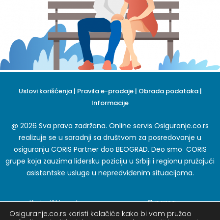
Uslovi korišćenja
|
Pravila e-prodaje
|
Obrada podataka
|
Informacije
@ 2026 Sva prava zadržana. Online servis Osiguranje.co.rs
realizuje se u saradnji sa društvom za posredovanje u
osiguranju CORIS Partner doo BEOGRAD. Deo smo CORIS
grupe koja zauzima lidersku poziciju u Srbiji i regionu pružajući
asistentske usluge u nepredviđenim situacijama.
O nama
Korisnički centar
Osiguranje.co.rs koristi kolačiće kako bi vam pružao
Karijera
Blog