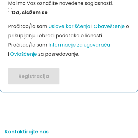
Molimo Vas označite navedene saglasnosti.
Da, slažem se
Pročitao/la sam
Uslove korišćenja
i
Obaveštenje
o
prikupljanju i obradi podataka o ličnosti.
Pročitao/la sam
Informacije za ugovarača
i
Ovlašćenje
za posredovanje.
Registracija
Kontaktirajte nas