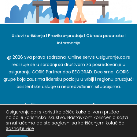
Uslovi korišćenja
|
Pravila e-prodaje
|
Obrada podataka
|
Informacije
@ 2026 Sva prava zadržana. Online servis Osiguranje.co.rs
realizuje se u saradnji sa društvom za posredovanje u
osiguranju CORIS Partner doo BEOGRAD. Deo smo CORIS
grupe koja zauzima lidersku poziciju u Srbiji i regionu pružajući
asistentske usluge u nepredviđenim situacijama.
O nama
Korisnički centar
Osiguranje.co.rs koristi kolačiće kako bi vam pružao
Karijera
Blog
najbolje korisničko iskustvo. Nastavkom korišćenja sajta
Preporuka
Pitanja o osiguranju
smatraćemo da ste saglasni sa korišćenjem kolačića.
Saznajte više