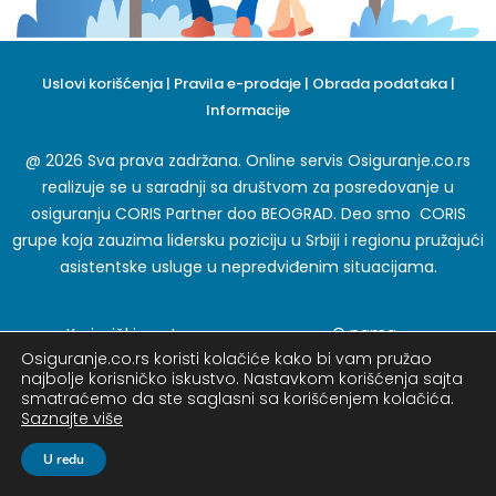
Uslovi korišćenja
|
Pravila e-prodaje
|
Obrada podataka
|
Informacije
@ 2026 Sva prava zadržana. Online servis Osiguranje.co.rs
realizuje se u saradnji sa društvom za posredovanje u
osiguranju CORIS Partner doo BEOGRAD. Deo smo CORIS
grupe koja zauzima lidersku poziciju u Srbiji i regionu pružajući
asistentske usluge u nepredviđenim situacijama.
O nama
Korisnički centar
Osiguranje.co.rs koristi kolačiće kako bi vam pružao
Karijera
Blog
najbolje korisničko iskustvo. Nastavkom korišćenja sajta
Preporuka
Pitanja o osiguranju
smatraćemo da ste saglasni sa korišćenjem kolačića.
Saznajte više
U redu