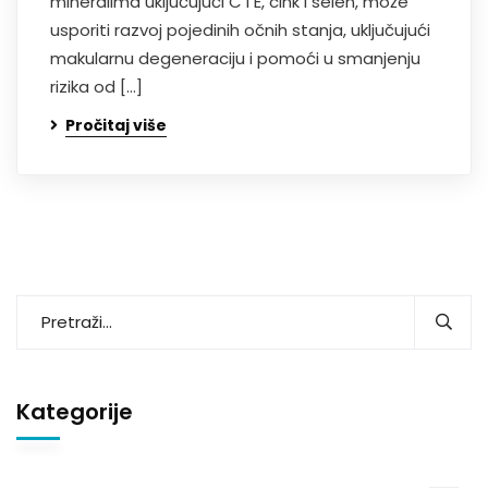
mineralima uključujući C i E, cink i selen, može
usporiti razvoj pojedinih očnih stanja, uključujući
makularnu degeneraciju i pomoći u smanjenju
rizika od […]
Pročitaj više
Kategorije