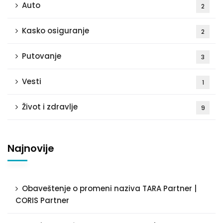
Auto
2
Kasko osiguranje
2
Putovanje
3
Vesti
1
Život i zdravlje
9
Najnovije
Obaveštenje o promeni naziva TARA Partner |
CORIS Partner